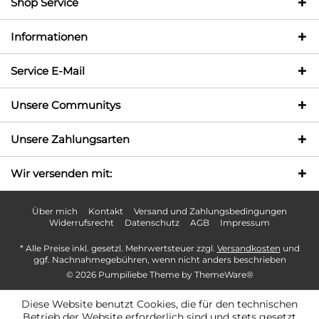
Shop Service
Informationen
Service E-Mail
Unsere Communitys
Unsere Zahlungsarten
Wir versenden mit:
Über mich
Kontakt
Versand und Zahlungsbedingungen
Widerrufsrecht
Datenschutz
AGB
Impressum
* Alle Preise inkl. gesetzl. Mehrwertsteuer zzgl.
Versandkosten
und
ggf. Nachnahmegebühren, wenn nicht anders beschrieben
© 2026 Pumpiliebe Theme by
ThemeWare®
Diese Website benutzt Cookies, die für den technischen
Betrieb der Website erforderlich sind und stets gesetzt