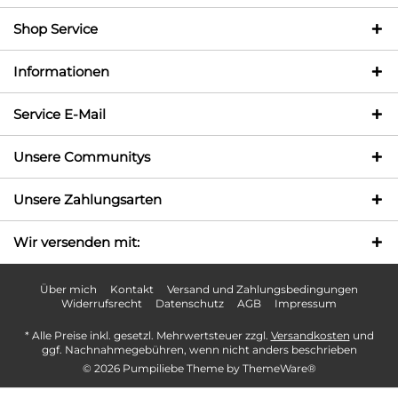
Shop Service
Informationen
Service E-Mail
Unsere Communitys
Unsere Zahlungsarten
Wir versenden mit:
Über mich
Kontakt
Versand und Zahlungsbedingungen
Widerrufsrecht
Datenschutz
AGB
Impressum
* Alle Preise inkl. gesetzl. Mehrwertsteuer zzgl.
Versandkosten
und
ggf. Nachnahmegebühren, wenn nicht anders beschrieben
© 2026 Pumpiliebe Theme by
ThemeWare®