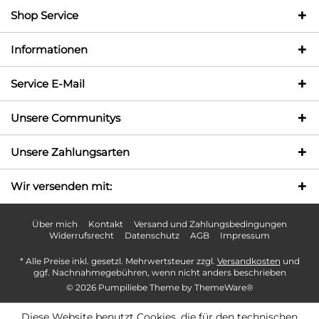
Shop Service
Informationen
Service E-Mail
Unsere Communitys
Unsere Zahlungsarten
Wir versenden mit:
Über mich
Kontakt
Versand und Zahlungsbedingungen
Widerrufsrecht
Datenschutz
AGB
Impressum
* Alle Preise inkl. gesetzl. Mehrwertsteuer zzgl.
Versandkosten
und
ggf. Nachnahmegebühren, wenn nicht anders beschrieben
© 2026 Pumpiliebe Theme by
ThemeWare®
Diese Website benutzt Cookies, die für den technischen