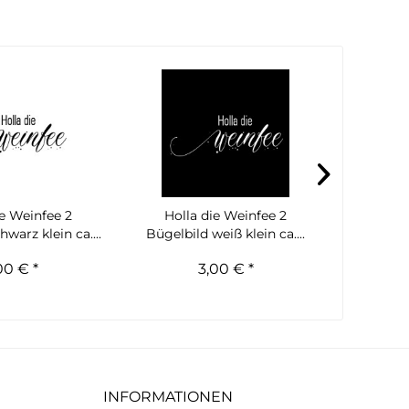
ie Weinfee 2
Holla die Weinfee 2
Holla di
warz klein ca....
Bügelbild weiß klein ca....
schw
00 € *
3,00 € *
INFORMATIONEN