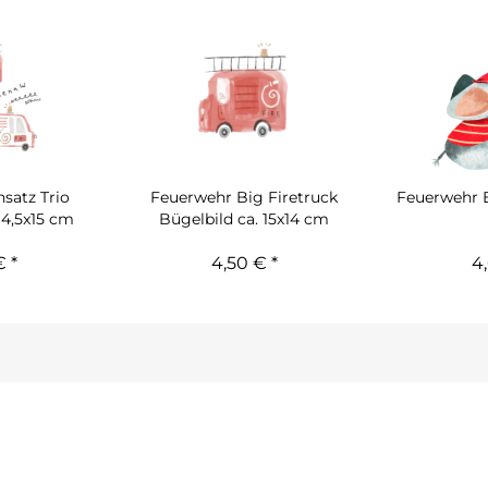
satz Trio
Feuerwehr Big Firetruck
Feuerwehr El
14,5x15 cm
Bügelbild ca. 15x14 cm
 *
4,50 € *
4