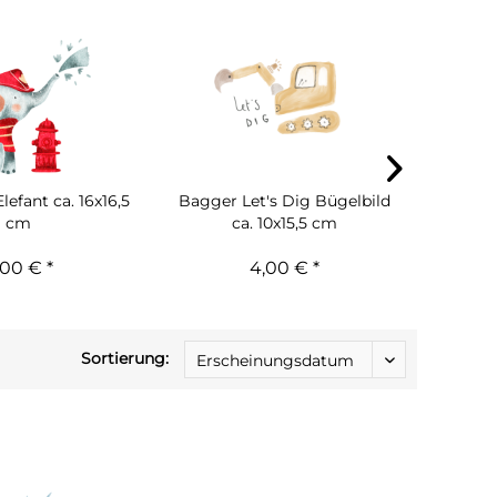
efant ca. 16x16,5
Bagger Let's Dig Bügelbild
Feuerw
cm
ca. 10x15,5 cm
,00 € *
4,00 € *
Sortierung: