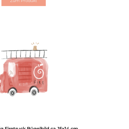
Zum Produkt
g Firetruck Bügelbild ca. 15x14 cm