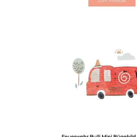
Zum Produkt
Feuerwehr Bulli Mini Bügebild