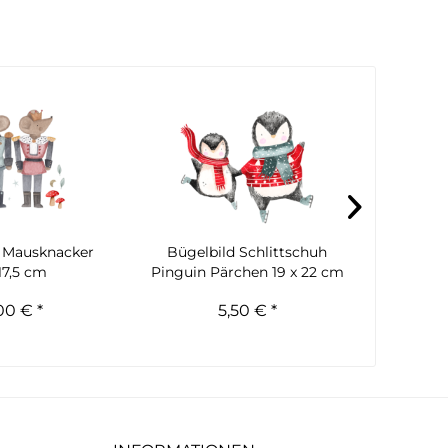
 Mausknacker
Bügelbild Schlittschuh
Schli
17,5 cm
Pinguin Pärchen 19 x 22 cm
Büge
00 € *
5,50 € *