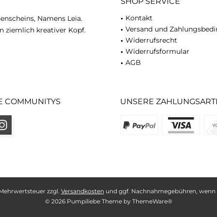
SHOP SERVICE
Kontakt
nenscheins, Namens Leia.
Versand und Zahlungsbed
n ziemlich kreativer Kopf.
Widerrufsrecht
Widerrufsformular
AGB
E COMMUNITYS
UNSERE ZAHLUNGSART
l. Mehrwertsteuer zzgl.
Versandkosten
und ggf. Nachnahmegebühren, wenn n
© 2026 Pumpiliebe Theme by
ThemeWare®