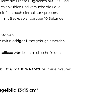
eize die Presse Bügeleisen auf 150 Grad.
 es abkühlen und versuche die Folie
 einfach noch einmal kurz pressen.
l mit Backpapier darüber 10 Sekunden
pfohlen.
ur mit
niedriger Hitze
gebügelt werden.
piliebe
würde ich mich sehr freuen!
ab 100 € mit
10 % Rabatt
bei mir einkaufen.
ügelbild 13x15 cm"