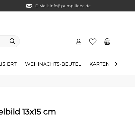
E-Mail: info@pumpiliebe.de
ISIERT
WEIHNACHTS-BEUTEL
KARTEN
ÜBER 

elbild 13x15 cm