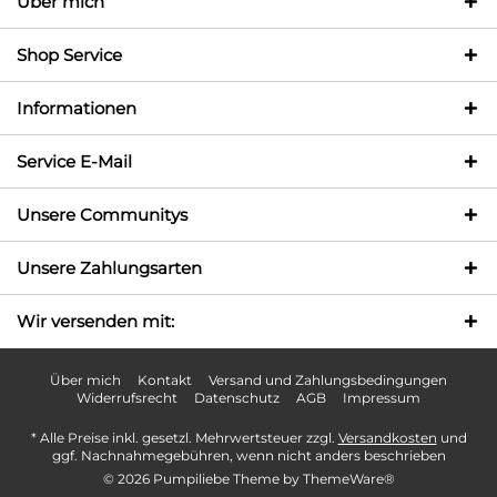
Über mich
Shop Service
Informationen
Service E-Mail
Unsere Communitys
Unsere Zahlungsarten
Wir versenden mit:
Über mich
Kontakt
Versand und Zahlungsbedingungen
Widerrufsrecht
Datenschutz
AGB
Impressum
* Alle Preise inkl. gesetzl. Mehrwertsteuer zzgl.
Versandkosten
und
ggf. Nachnahmegebühren, wenn nicht anders beschrieben
© 2026 Pumpiliebe Theme by
ThemeWare®