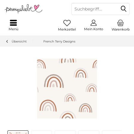
Menü
Mein Konto
Merkzettel
Warenkorb
Übersicht
French Terry Designs