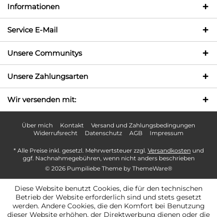
Informationen
Service E-Mail
Unsere Communitys
Unsere Zahlungsarten
Wir versenden mit:
Über mich
Kontakt
Versand und Zahlungsbedingungen
Widerrufsrecht
Datenschutz
AGB
Impressum
* Alle Preise inkl. gesetzl. Mehrwertsteuer zzgl.
Versandkosten
und
ggf. Nachnahmegebühren, wenn nicht anders beschrieben
© 2026 Pumpiliebe Theme by
ThemeWare®
Diese Website benutzt Cookies, die für den technischen
Betrieb der Website erforderlich sind und stets gesetzt
werden. Andere Cookies, die den Komfort bei Benutzung
dieser Website erhöhen, der Direktwerbung dienen oder die