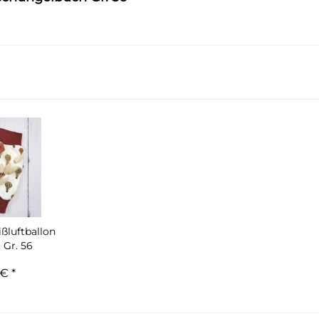
ßluftballon
 Gr. 56
€ *