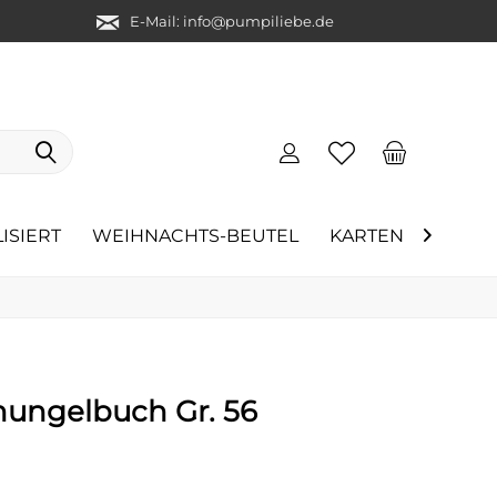
E-Mail: info@pumpiliebe.de
ISIERT
WEIHNACHTS-BEUTEL
KARTEN
ÜBER 

ungelbuch Gr. 56